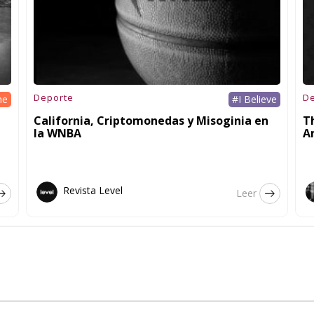
Deporte
D
he
#I Believe
California, Criptomonedas y Misoginia en
T
la WNBA
A
Revista Level
Leer