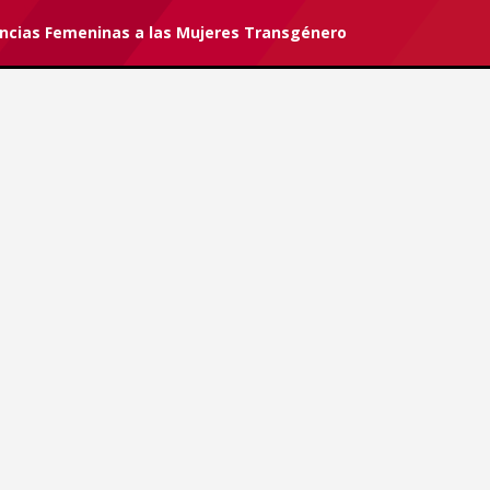
encias Femeninas a las Mujeres Transgénero
r tu suscripción.
#Love is Love
petencias Femeninas a las