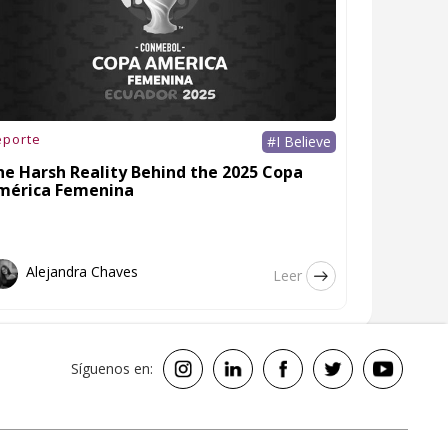
eporte
#I Believe
he Harsh Reality Behind the 2025 Copa
mérica Femenina
Alejandra Chaves
Leer
Síguenos en: