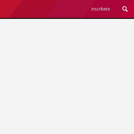
Inscríbete
Ciencia y Tecnología
¿Por qué los Jefes
Premian los Errores de los
Hombres con IA y
Castigan la Precisión de
las Mujeres?
Revista Level