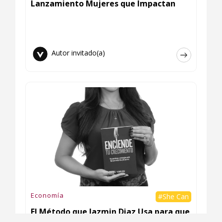
Lanzamiento Mujeres que Impactan
Autor invitado(a)
Economía
#She Can
El Método que Jazmin Diaz Usa para que
Dejes de Crecer por Accidente y