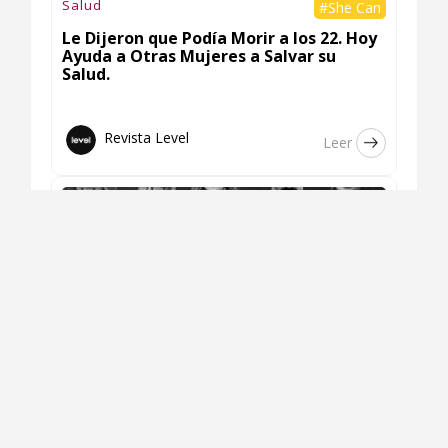
Salud
#She Can
Le Dijeron que Podía Morir a los 22. Hoy
Ayuda a Otras Mujeres a Salvar su
Salud.
Revista Level
Leer
Ciencia y Tecnología
#He for She
WebCongress Llega a Quito: Todo Lo