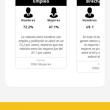
Empleo
Brecha Sal
Hombres
Mujeres
Hombres
72.2%
47.1%
U$ 1
U$ 
La relación entre hombres con
En todo el mundo, la
empleo y población se ubicó en un
ganan menos que los 
72,2 por ciento, mientras que esa
la mayoría de los pa
relación entre las mujeres fue del
mujeres en promedio 
47,1 por ciento
entre el 60 y el 75 por
salario de los h
Fuente:
ONU Mujeres
Fuente:
ONU Mujer