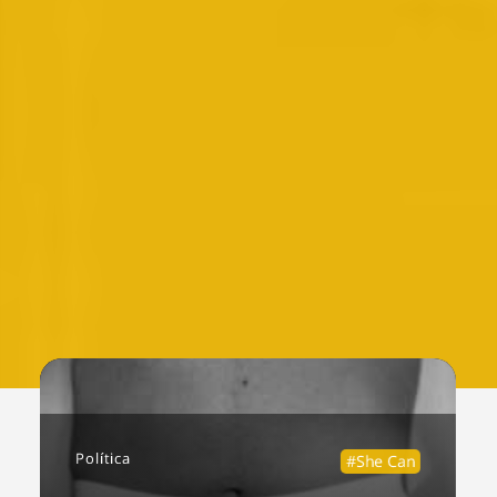
Política
#She Can