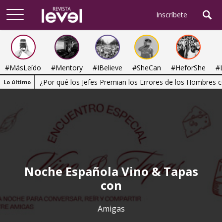
Arriba
Inscríbete
#MásLeído
#Mentory
#IBelieve
#SheCan
#HeforShe
#
¿Por qué los Jefes Premian los Errores de los Hombres co
Lo último
Noche Española Vino & Tapas
con
Amigas