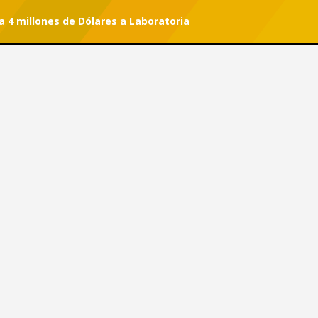
a 4 millones de Dólares a Laboratoria
r tu suscripción.
#She Can
 Dona 4 millones de Dólares a