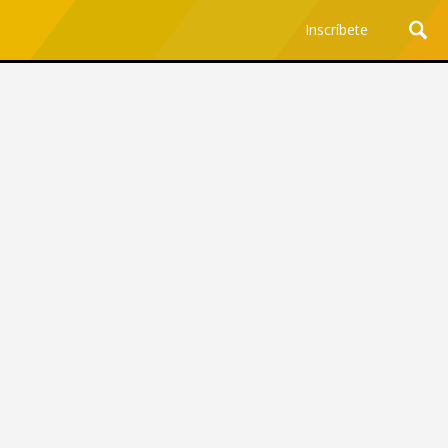
Inscríbete
Ciencia y Tecnología
¿Por qué los Jefes
Premian los Errores de los
Hombres con IA y
Castigan la Precisión de
las Mujeres?
Revista Level