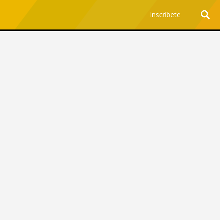
Inscríbete
Ciencia y Tecnología
¿Por qué los Jefes
Premian los Errores de los
Hombres con IA y
Castigan la Precisión de
las Mujeres?
Revista Level