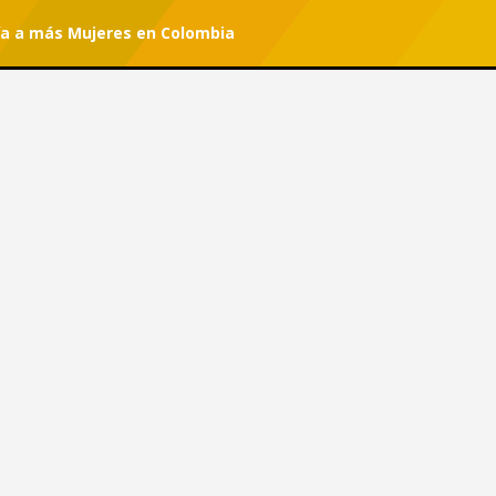
ía a más Mujeres en Colombia
r tu suscripción.
#She Can
logía a más Mujeres en