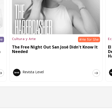
Cultura y Arte
E
ve
#He for She
The Free Night Out San José Didn't Know It
E
n
Needed
D
H
Revista Level