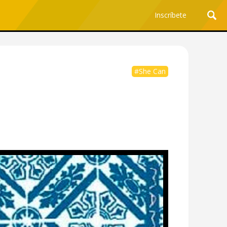
Inscríbete
#She Can