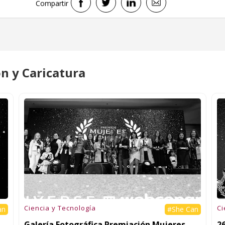
Compartir
ón y Caricatura
Ciencia y Tecnología
Ci
an
#She Can
Galería Fotográfica Premiación Mujeres
2