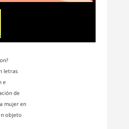
ton?
n letras
n e
tación de
la mujer en
un objeto