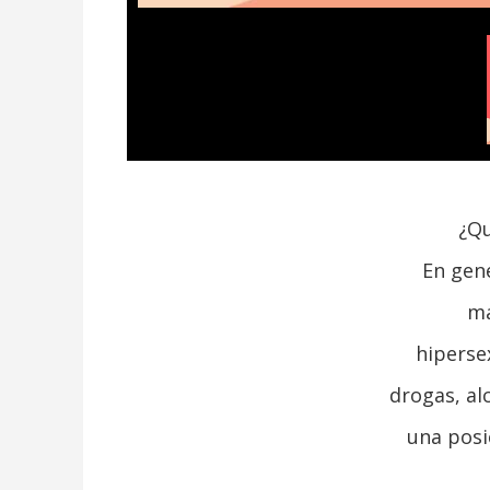
¿Qu
En gene
ma
hipersex
drogas, al
una posi