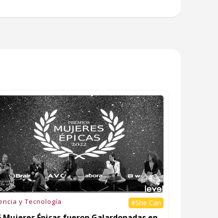
encia y Tecnología
#She Can
6 Mujeres Épicas fueron Galardonadas en