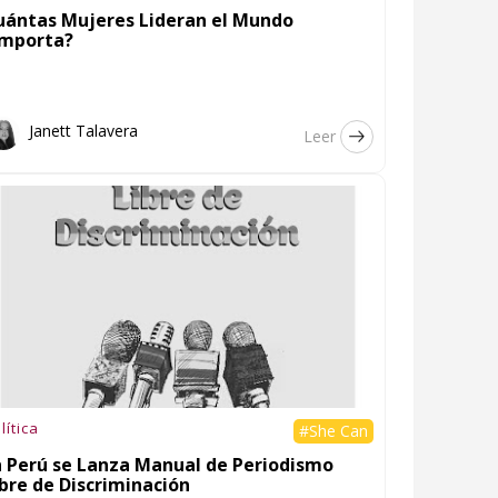
uántas Mujeres Lideran el Mundo
Importa?
Janett Talavera
Leer
lítica
#She Can
n Perú se Lanza Manual de Periodismo
ibre de Discriminación