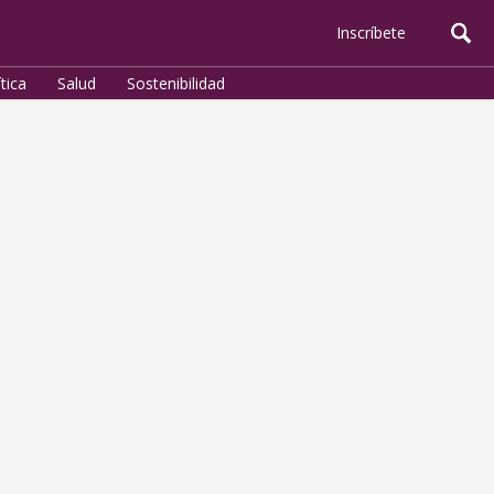
Inscríbete
ítica
Salud
Sostenibilidad
Política
Cuatro Mujeres que
Asesoran el Poder:
Sosteniendo la Campaña
Política de un Hombre