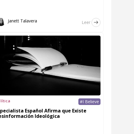
Janett Talavera
Leer
lítica
#I Believe
pecialista Español Afirma que Existe
esinformación Ideológica