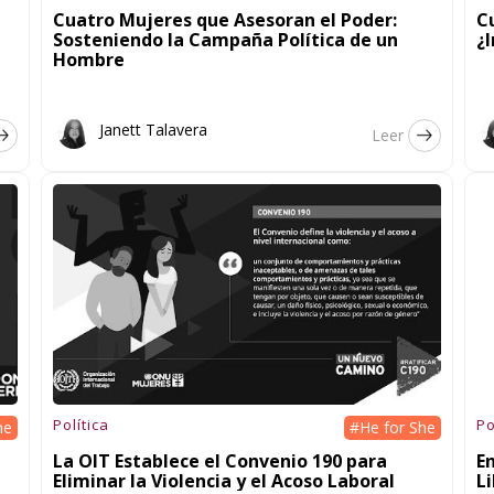
Cuatro Mujeres que Asesoran el Poder:
C
Sosteniendo la Campaña Política de un
¿
Hombre
Janett Talavera
Leer
Política
Po
he
#He for She
La OIT Establece el Convenio 190 para
E
Eliminar la Violencia y el Acoso Laboral
L