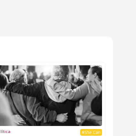
lítica
#She Can