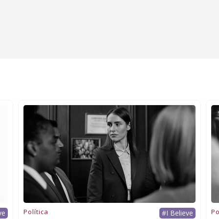
Política
Po
ve
#I Believe