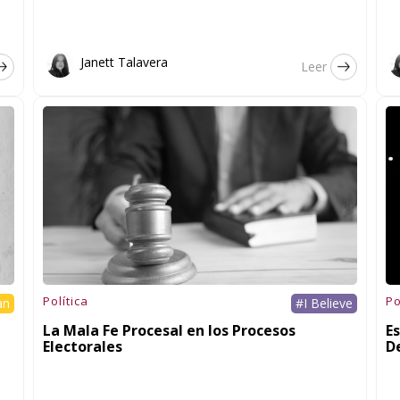
Janett Talavera
Leer
Política
Po
an
#I Believe
La Mala Fe Procesal en los Procesos
Es
Electorales
D