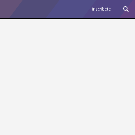
Inscríbete
Ciencia y Tecnología
¿Por qué los Jefes
Premian los Errores de los
Hombres con IA y
Castigan la Precisión de
las Mujeres?
Revista Level