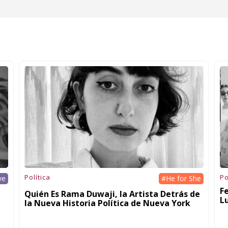
Política
Po
ve
#He for She
F
Quién Es Rama Duwaji, la Artista Detrás de
L
la Nueva Historia Política de Nueva York