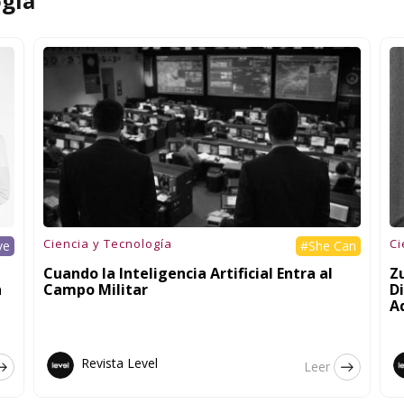
ogía
Ciencia y Tecnología
Ci
ve
#She Can
Cuando la Inteligencia Artificial Entra al
Zu
n
Campo Militar
Di
A
Revista Level
Leer