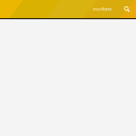
Inscríbete
Ciencia y Tecnología
¿Por qué los Jefes
Premian los Errores de los
Hombres con IA y
Castigan la Precisión de
las Mujeres?
Revista Level