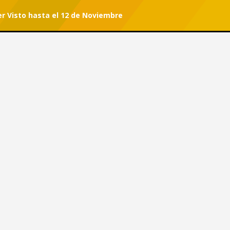
r Visto hasta el 12 de Noviembre
r tu suscripción.
#She Can
 Ser Visto hasta el 12 de