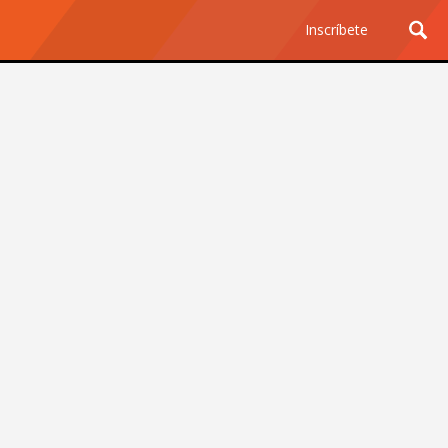
Inscríbete
Ciencia y Tecnología
¿Por qué los Jefes
Premian los Errores de los
Hombres con IA y
Castigan la Precisión de
las Mujeres?
Revista Level