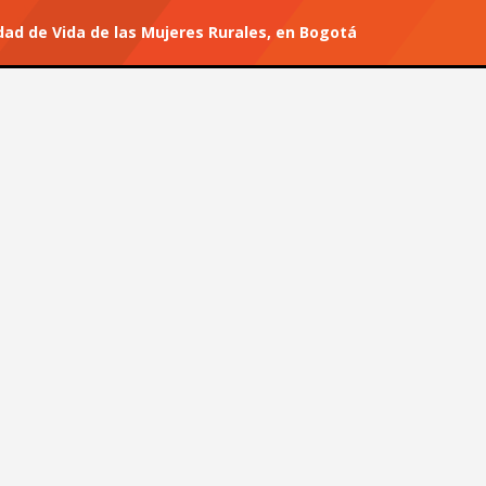
dad de Vida de las Mujeres Rurales, en Bogotá
r tu suscripción.
#He for She
alidad de Vida de las