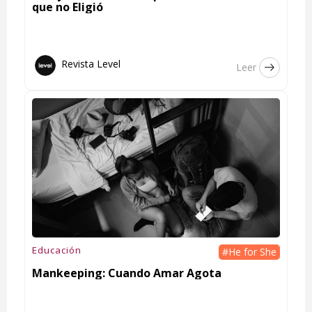
que no Eligió
Revista Level
Leer
Educación
#He for She
Mankeeping: Cuando Amar Agota