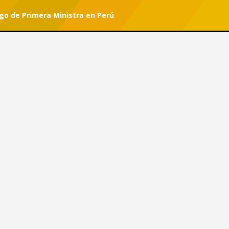
rgo de Primera Ministra en Perú
r tu suscripción.
#She Can
l Cargo de Primera Ministra