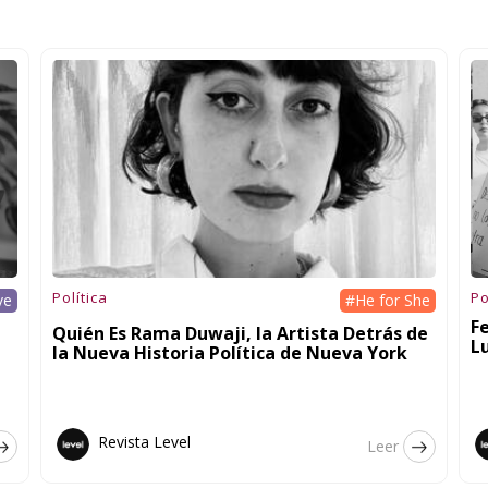
Política
Po
ve
#He for She
F
Quién Es Rama Duwaji, la Artista Detrás de
L
la Nueva Historia Política de Nueva York
Revista Level
Leer