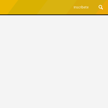
Inscríbete
Ciencia y Tecnología
¿Por qué los Jefes
Premian los Errores de los
Hombres con IA y
Castigan la Precisión de
las Mujeres?
Revista Level