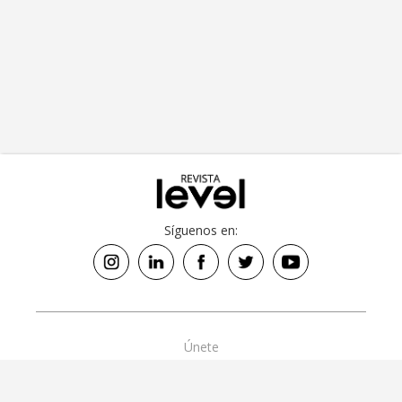
The Huddle: 2000 N Shoreline Blvd,
Mountain View, CA 94043
0
Síguenos en:
Únete
Política de Datos
Revista Level Human Rights Copyright © 2018 - 2026