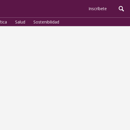
Inscríbete
ítica
Salud
Sostenibilidad
Política
¿No nos Duelen Nuestros
Muertos?