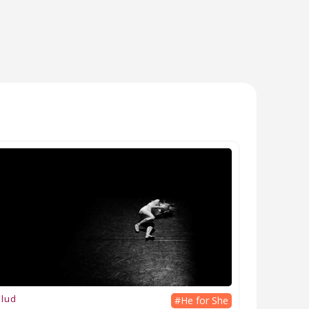
lud
#He for She