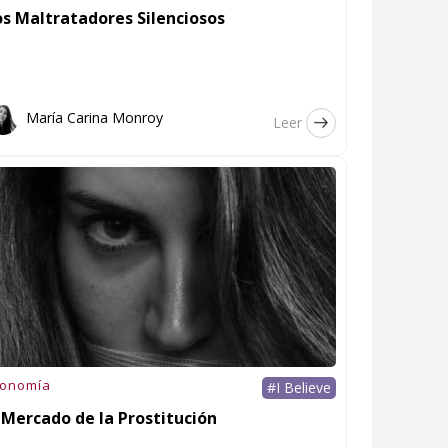
os Maltratadores Silenciosos
María Carina Monroy
Leer
conomía
#I Believe
 Mercado de la Prostitución