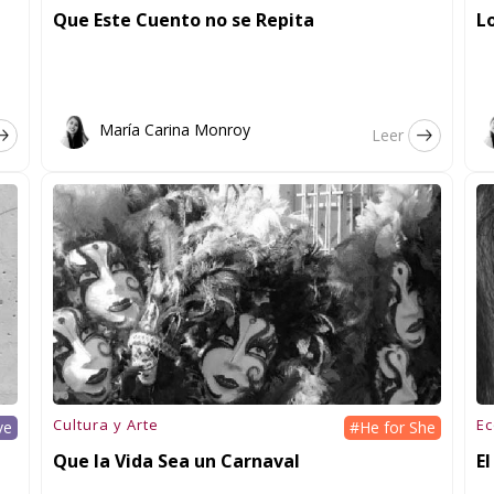
Que Este Cuento no se Repita
L
María Carina Monroy
Leer
Cultura y Arte
E
ve
#He for She
Que la Vida Sea un Carnaval
El