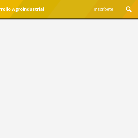
rollo Agroindustrial
Inscríbete
Ciencia y Tecnología
¿Por qué los Jefes
Premian los Errores de los
Hombres con IA y
Castigan la Precisión de
las Mujeres?
Revista Level