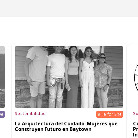
Sostenibilidad
So
ve
#He for She
a
La Arquitectura del Cuidado: Mujeres que
C
Construyen Futuro en Baytown
P
In