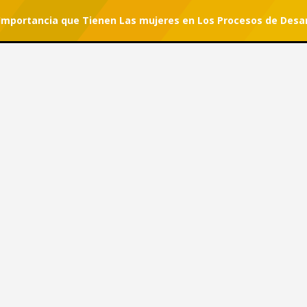
Importancia que Tienen Las mujeres en Los Procesos de Desar
r tu suscripción.
#She Can
e la Importancia que Tienen
e Desarrollo Agroindustrial