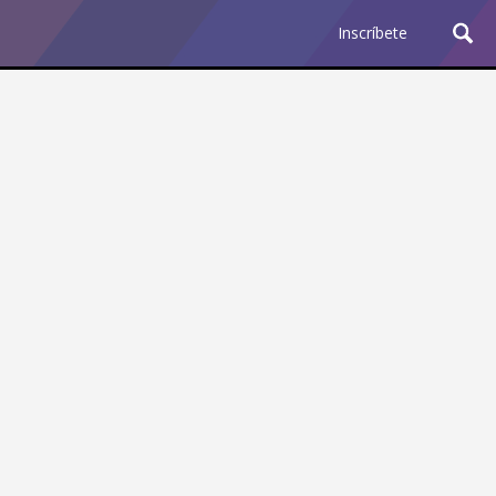
Inscríbete
Ciencia y Tecnología
¿Por qué los Jefes
Premian los Errores de los
Hombres con IA y
Castigan la Precisión de
las Mujeres?
Revista Level