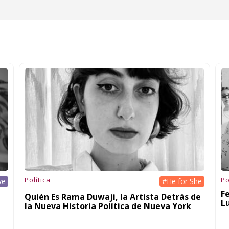
Política
Po
ve
#He for She
F
Quién Es Rama Duwaji, la Artista Detrás de
L
la Nueva Historia Política de Nueva York