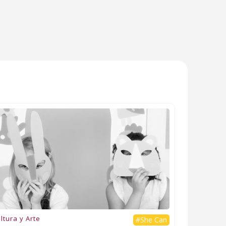
ltura y Arte
#She Can