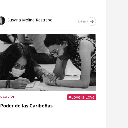
Susana Molina Restrepo
Leer
ucación
#Love is Love
 Poder de las Caribeñas