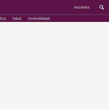
Inscríbete
ítica
Salud
Sostenibilidad
Política
De un Arcoíris de Colores
a un Rojo que Mancha