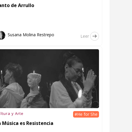
anto de Arrullo
Susana Molina Restrepo
Leer
ltura y Arte
#He for She
a Música es Resistencia