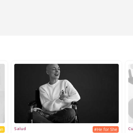
Salud
Cu
an
#He for She