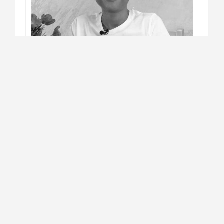
Salud
#She Can
Le Dijeron que Podía Morir a los 22. Hoy
Ayuda a Otras Mujeres a Salvar su
Salud.
Revista Level
Leer