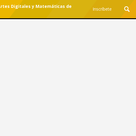
Artes Digitales y Matemáticas de
Inscríbete
Ciencia y Tecnología
¿Por qué los Jefes
Premian los Errores de los
Hombres con IA y
Castigan la Precisión de
las Mujeres?
Revista Level