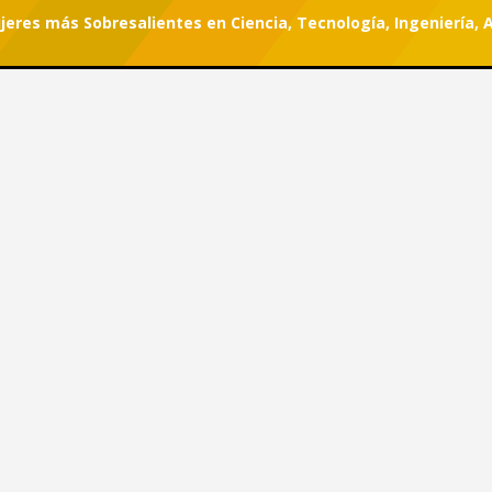
jeres más Sobresalientes en Ciencia, Tecnología, Ingeniería, 
r tu suscripción.
#She Can
0 Mujeres más Sobresalientes
ría, Artes Digitales y
2022