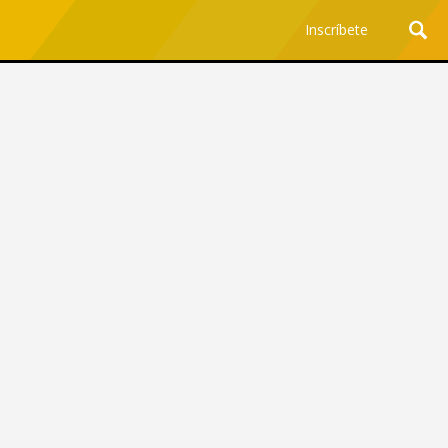
Inscríbete
Ciencia y Tecnología
¿Por qué los Jefes
Premian los Errores de los
Hombres con IA y
Castigan la Precisión de
las Mujeres?
Revista Level