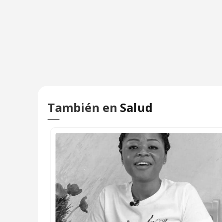
También en
Salud