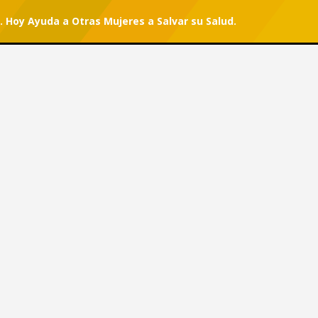
2. Hoy Ayuda a Otras Mujeres a Salvar su Salud.
r tu suscripción.
#She Can
os 22. Hoy Ayuda a Otras