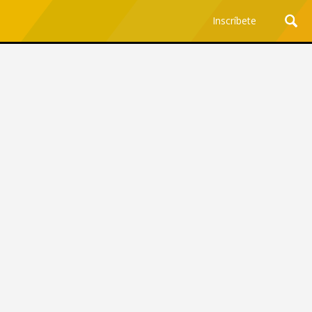
Inscríbete
Ciencia y Tecnología
¿Por qué los Jefes
Premian los Errores de los
Hombres con IA y
Castigan la Precisión de
las Mujeres?
Revista Level