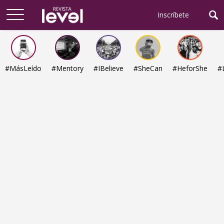
Arriba
Inscríbete
#MásLeído
#Mentory
#IBelieve
#SheCan
#HeforShe
#