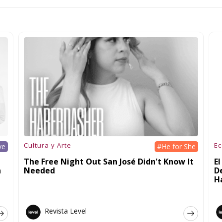
Cultura y Arte
E
ve
#He for She
The Free Night Out San José Didn't Know It
E
n
Needed
D
H
Revista Level