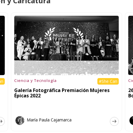
ón y Caricatura
Ciencia y Tecnología
Ci
an
#She Can
Galería Fotográfica Premiación Mujeres
2
Épicas 2022
B
María Paula Cajamarca