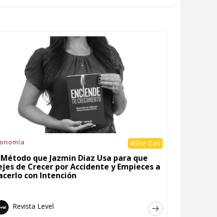
conomía
#She Can
l Método que Jazmin Diaz Usa para que
ejes de Crecer por Accidente y Empieces a
acerlo con Intención
Revista Level