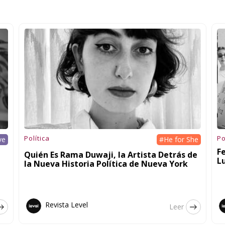
Política
Po
ve
#He for She
F
Quién Es Rama Duwaji, la Artista Detrás de
L
la Nueva Historia Política de Nueva York
Revista Level
Leer