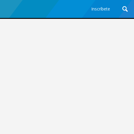
Inscríbete
Ciencia y Tecnología
¿Por qué los Jefes
Premian los Errores de los
Hombres con IA y
Castigan la Precisión de
las Mujeres?
Revista Level