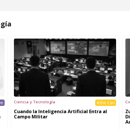
ogía
Ciencia y Tecnología
Ci
ve
#She Can
Cuando la Inteligencia Artificial Entra al
Zu
n
Campo Militar
Di
A