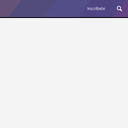
Inscríbete
Ciencia y Tecnología
¿Por qué los Jefes
Premian los Errores de los
Hombres con IA y
Castigan la Precisión de
las Mujeres?
Revista Level