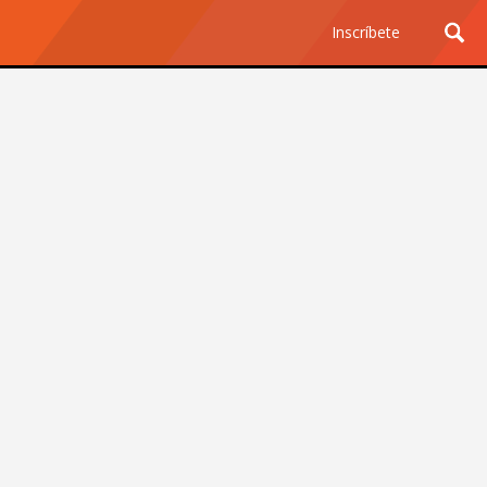
Inscríbete
Ciencia y Tecnología
¿Por qué los Jefes
Premian los Errores de los
Hombres con IA y
Castigan la Precisión de
las Mujeres?
Revista Level