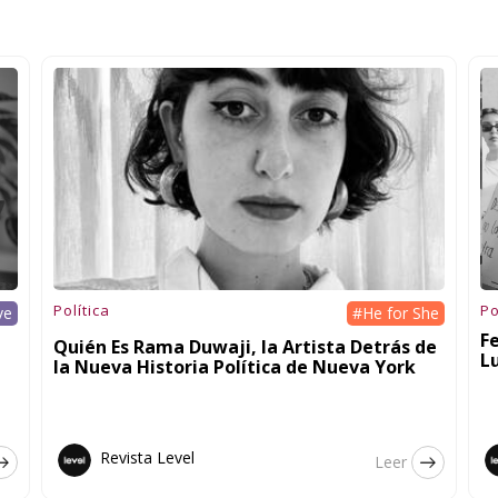
Política
Po
ve
#He for She
F
Quién Es Rama Duwaji, la Artista Detrás de
L
la Nueva Historia Política de Nueva York
Revista Level
Leer