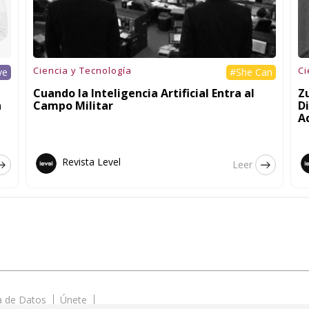
Ciencia y Tecnología
Ci
ve
#She Can
Cuando la Inteligencia Artificial Entra al
Zu
n
Campo Militar
Di
A
Revista Level
Leer
ca de Datos
Únete