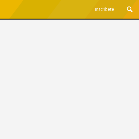
Inscríbete
Ciencia y Tecnología
¿Por qué los Jefes
Premian los Errores de los
Hombres con IA y
Castigan la Precisión de
las Mujeres?
Revista Level