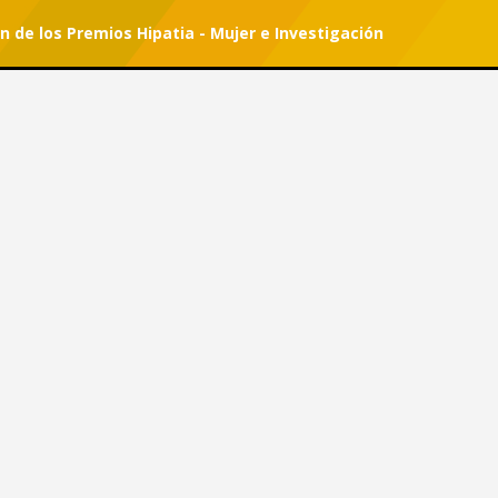
ón de los Premios Hipatia - Mujer e Investigación
r tu suscripción.
#She Can
dición de los Premios Hipatia -