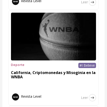
Revista Level
Leer
Deporte
#I Believe
California, Criptomonedas y Misoginia en la
WNBA
Revista Level
Leer