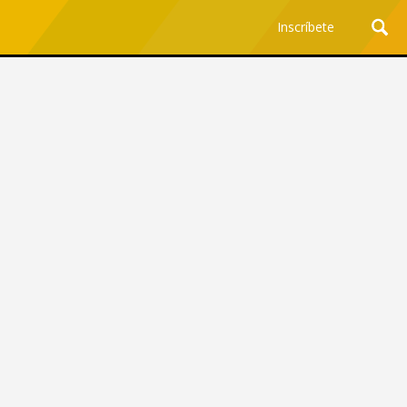
Inscríbete
Ciencia y Tecnología
¿Por qué los Jefes
Premian los Errores de los
Hombres con IA y
Castigan la Precisión de
las Mujeres?
Revista Level