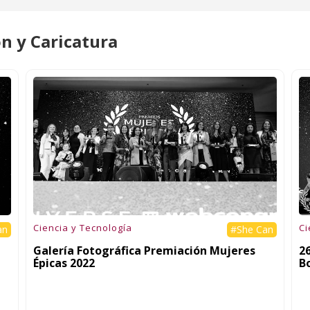
ón y Caricatura
Ciencia y Tecnología
Ci
an
#She Can
Galería Fotográfica Premiación Mujeres
2
Épicas 2022
B