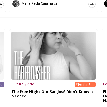
María Paula Cajamarca
Cultura y Arte
E
ve
#He for She
The Free Night Out San José Didn't Know It
E
n
Needed
D
H