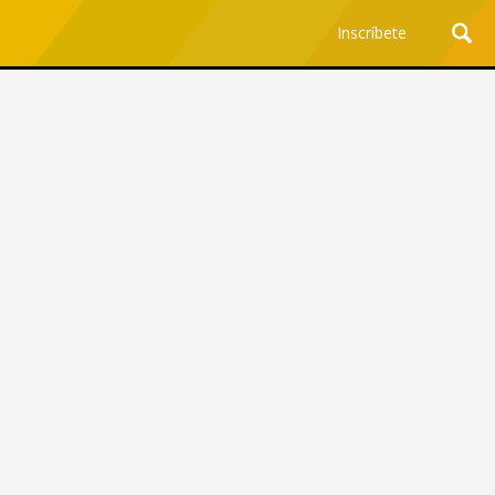
Inscríbete
Ciencia y Tecnología
¿Por qué los Jefes
Premian los Errores de los
Hombres con IA y
Castigan la Precisión de
las Mujeres?
Revista Level