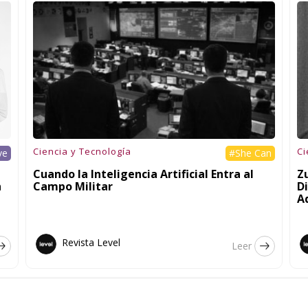
Ciencia y Tecnología
Ci
ve
#She Can
Cuando la Inteligencia Artificial Entra al
Zu
n
Campo Militar
Di
A
Revista Level
Leer