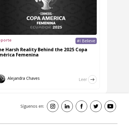
eporte
#I Believe
he Harsh Reality Behind the 2025 Copa
mérica Femenina
Alejandra Chaves
Leer
Síguenos en: