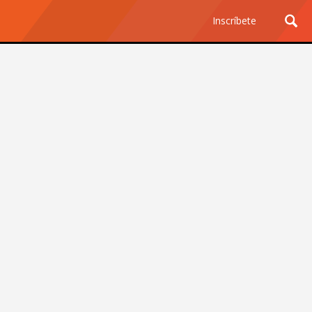
Inscríbete
Ciencia y Tecnología
¿Por qué los Jefes
Premian los Errores de los
Hombres con IA y
Castigan la Precisión de
las Mujeres?
Revista Level