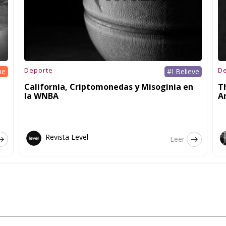
Deporte
D
he
#I Believe
California, Criptomonedas y Misoginia en
T
la WNBA
A
Revista Level
Leer