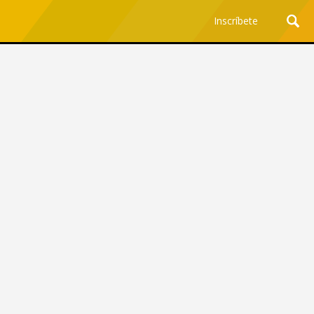
Inscríbete
Ciencia y Tecnología
¿Por qué los Jefes
Premian los Errores de los
Hombres con IA y
Castigan la Precisión de
las Mujeres?
Revista Level