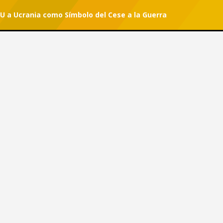
UU a Ucrania como Símbolo del Cese a la Guerra
r tu suscripción.
#She Can
EE. UU a Ucrania como