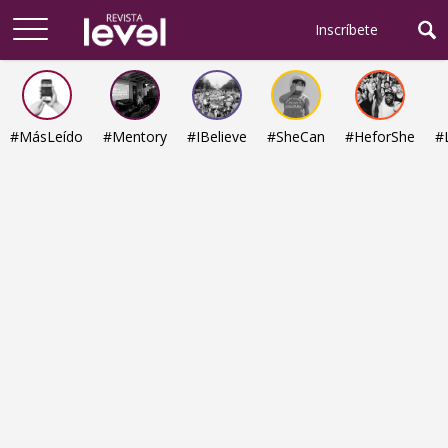
Arriba
Inscríbete
#MásLeído
#Mentory
#IBelieve
#SheCan
#HeforShe
#