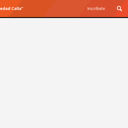
iedad Calla”
Inscríbete
Ciencia y Tecnología
¿Por qué los Jefes
Premian los Errores de los
Hombres con IA y
Castigan la Precisión de
las Mujeres?
Revista Level