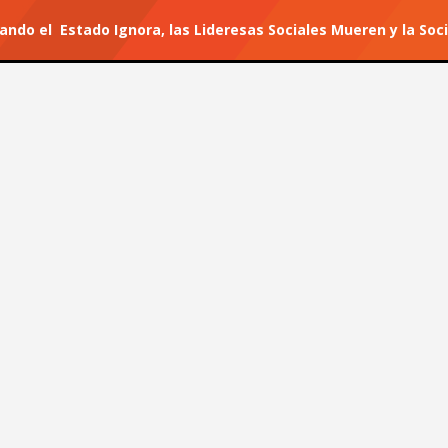
ando el Estado Ignora, las Lideresas Sociales Mueren y la Soc
r tu suscripción.
#He for She
 “Cuando el Estado Ignora,
y la Sociedad Calla”