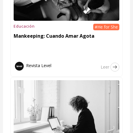
Educación
#He for She
Mankeeping: Cuando Amar Agota
Revista Level
Leer