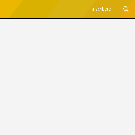
Inscríbete
Ciencia y Tecnología
¿Por qué los Jefes
Premian los Errores de los
Hombres con IA y
Castigan la Precisión de
las Mujeres?
Revista Level