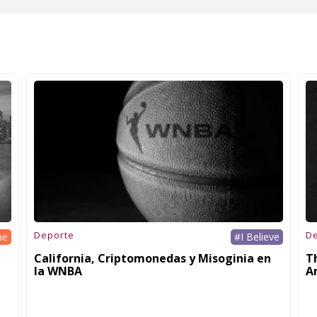
Deporte
D
he
#I Believe
California, Criptomonedas y Misoginia en
T
la WNBA
A