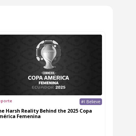
eporte
#I Believe
he Harsh Reality Behind the 2025 Copa
mérica Femenina