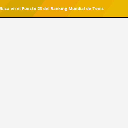
ica en el Puesto 23 del Ranking Mundial de Tenis
r tu suscripción.
#She Can
e Ubica en el Puesto 23 del