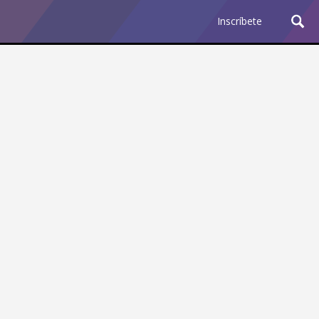
Inscríbete
Ciencia y Tecnología
¿Por qué los Jefes
Premian los Errores de los
Hombres con IA y
Castigan la Precisión de
las Mujeres?
Revista Level