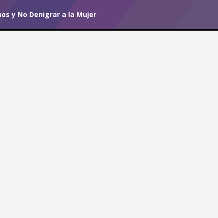
os y No Denigrar a la Mujer
r tu suscripción.
#I Believe
echos y No Denigrar a la