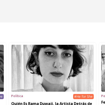
Política
Po
ve
#He for She
F
Quién Es Rama Duwaji, la Artista Detrás de