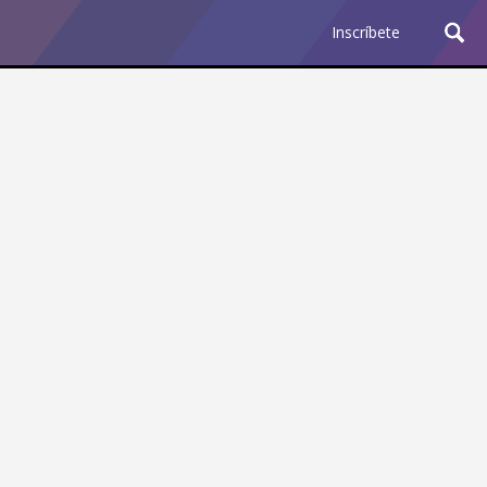
Inscríbete
Ciencia y Tecnología
¿Por qué los Jefes
Premian los Errores de los
Hombres con IA y
Castigan la Precisión de
las Mujeres?
Revista Level