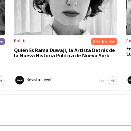
Política
Po
ve
#He for She
F
Quién Es Rama Duwaji, la Artista Detrás de
L
la Nueva Historia Política de Nueva York
Revista Level
Leer