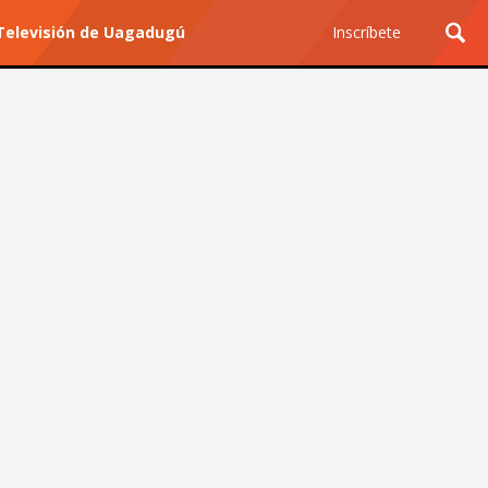
y Televisión de Uagadugú
Inscríbete
Ciencia y Tecnología
¿Por qué los Jefes
Premian los Errores de los
Hombres con IA y
Castigan la Precisión de
las Mujeres?
Revista Level