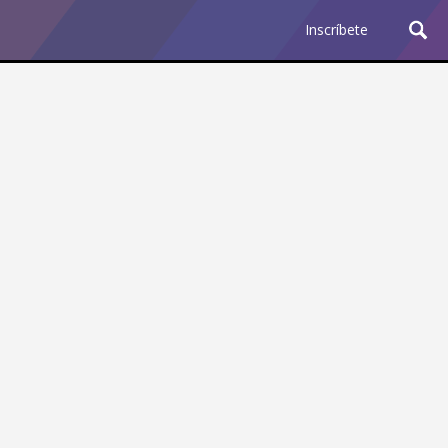
Inscríbete
Ciencia y Tecnología
¿Por qué los Jefes
Premian los Errores de los
Hombres con IA y
Castigan la Precisión de
las Mujeres?
Revista Level