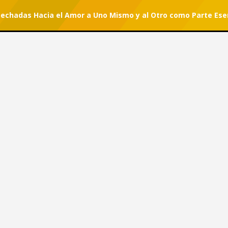
spechadas Hacia el Amor a Uno Mismo y al Otro como Parte Ese
r tu suscripción.
#She Can
nsospechadas Hacia el Amor a
te Esencial