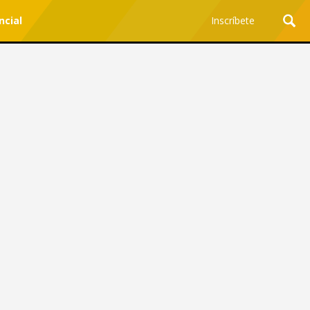
ncial
Inscríbete
Ciencia y Tecnología
¿Por qué los Jefes
Premian los Errores de los
Hombres con IA y
Castigan la Precisión de
las Mujeres?
Revista Level