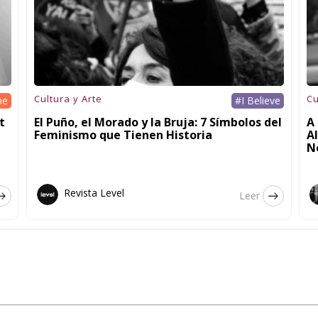
Cultura y Arte
Cu
he
#I Believe
t
El Puño, el Morado y la Bruja: 7 Símbolos del
A 
Feminismo que Tienen Historia
A
N
Revista Level
Leer