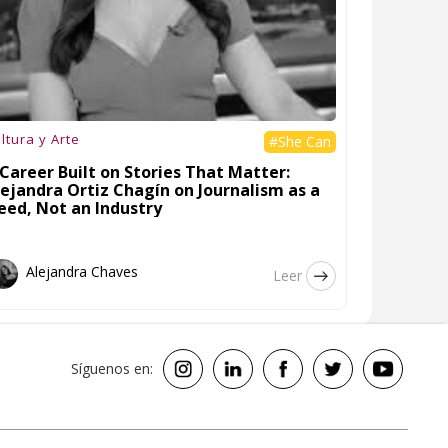
ltura y Arte
#She Can
Career Built on Stories That Matter:
lejandra Ortiz Chagín on Journalism as a
eed, Not an Industry
Alejandra Chaves
Leer
Síguenos en: