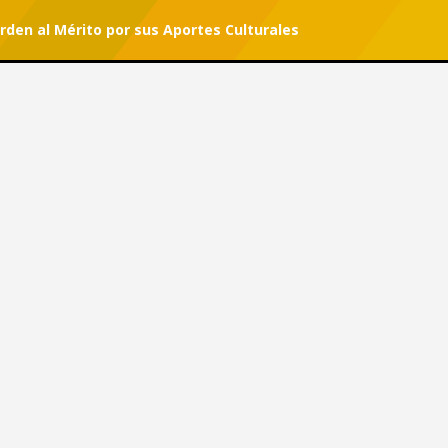
rden al Mérito por sus Aportes Culturales
r tu suscripción.
#She Can
la Orden al Mérito por sus