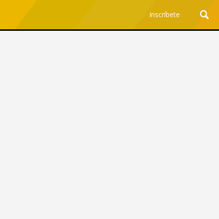
Inscríbete
Ciencia y Tecnología
¿Por qué los Jefes
Premian los Errores de los
Hombres con IA y
Castigan la Precisión de
las Mujeres?
Revista Level