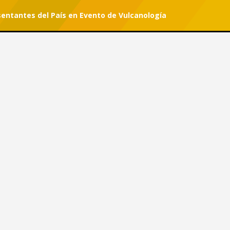
sentantes del País en Evento de Vulcanología
r tu suscripción.
presentantes del País en