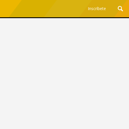
Inscríbete
Ciencia y Tecnología
¿Por qué los Jefes
Premian los Errores de los
Hombres con IA y
Castigan la Precisión de
las Mujeres?
Revista Level