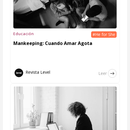
Educación
#He for She
Mankeeping: Cuando Amar Agota
Revista Level
Leer