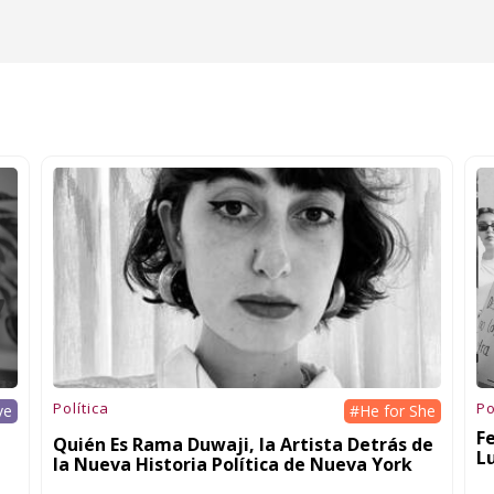
Política
Po
ve
#He for She
F
Quién Es Rama Duwaji, la Artista Detrás de
L
la Nueva Historia Política de Nueva York