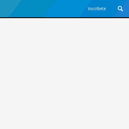
Inscríbete
Ciencia y Tecnología
¿Por qué los Jefes
Premian los Errores de los
Hombres con IA y
Castigan la Precisión de
las Mujeres?
Revista Level