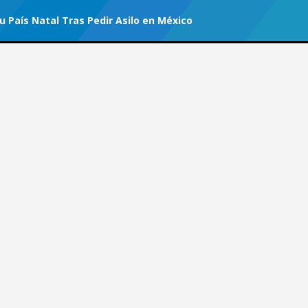
 País Natal Tras Pedir Asilo en México
r tu suscripción.
#Afghan Women
a su País Natal Tras Pedir