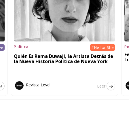
Política
Po
ve
#He for She
F
Quién Es Rama Duwaji, la Artista Detrás de
L
la Nueva Historia Política de Nueva York
Revista Level
Leer