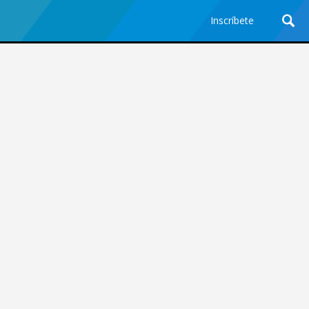
Inscríbete
Ciencia y Tecnología
¿Por qué los Jefes
Premian los Errores de los
Hombres con IA y
Castigan la Precisión de
las Mujeres?
Revista Level