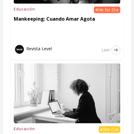
Educación
#He for She
Mankeeping: Cuando Amar Agota
Revista Level
Leer
Educación
#She Can